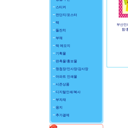
스티커
전단지/포스터
택
부산인쇄
함/
돌잔치
부채
떡 메모지
기획물
판촉물/홍보물
청첩장/인사장/감사장
아파트 인쇄물
시즌상품
디지털인쇄/복사
부자재
용지
추가결제