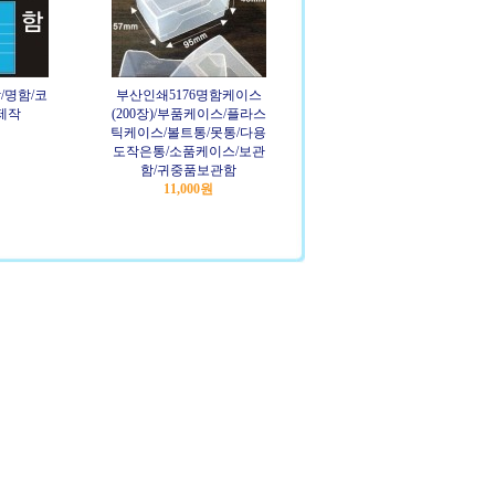
/명함/코
부산인쇄5176명함케이스
제작
(200장)/부품케이스/플라스
틱케이스/볼트통/못통/다용
도작은통/소품케이스/보관
함/귀중품보관함
11,000원