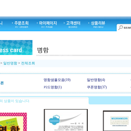
>
일반명함
>
전체조회
명함샘플모음(19)
일반명함(4)
쿠폰
카드명함(1)
쿠폰명함(37)
의 상품이 있습니다.