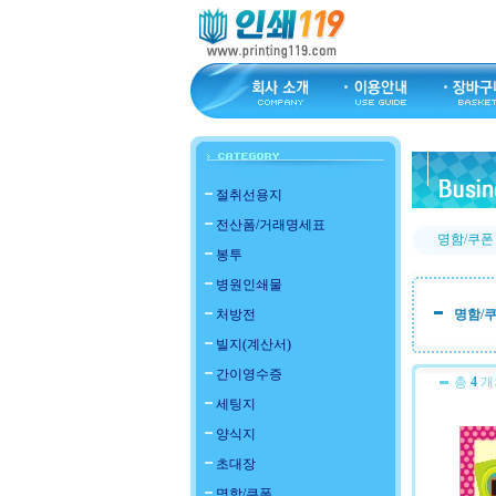
절취선용지
전산폼/거래명세표
명함/쿠폰
봉투
병원인쇄물
처방전
명함/
빌지(계산서)
간이영수증
총
4
개
세팅지
양식지
초대장
명함/쿠폰