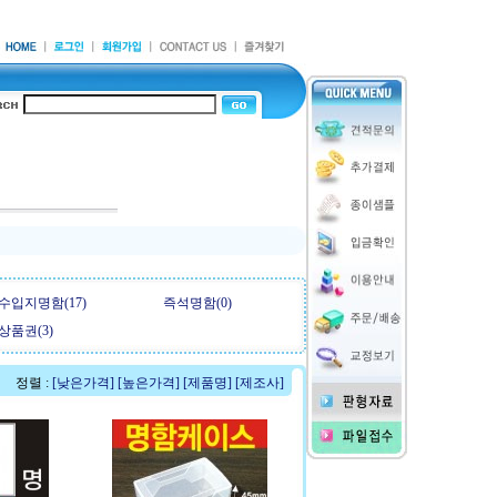
수입지명함(17)
즉석명함(0)
상품권(3)
정렬 :
[낮은가격]
[높은가격]
[제품명]
[제조사]