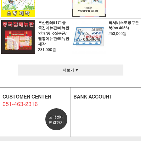
부산인쇄5171중
퀵서비스도장쿠폰
국집메뉴판/메뉴판
북(no.4056)
인쇄/중국집쿠폰/
253,000원
짬뽕메뉴판/메뉴판
제작
231,000원
더보기 ▼
CUSTOMER CENTER
BANK ACCOUNT
051-463-2316
고객센터
연결하기