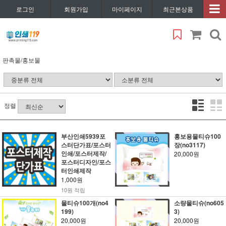
로그인
회원가입
마이페이지
최근본상품
판촉물/홍보물
정렬
부산인쇄5939포
홍보용물티슈100
스터단가표/포스터
장(no3117)
인쇄/포스터제작/
20,000원
포스터디자인/포스
터인쇄제작
1,000원
10원 적립
물티슈100개(no4
소량물티슈(no605
199)
3)
20,000원
20,000원