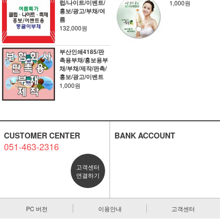
럽/나이트/이벤트/
1,000원
홍보/광고/부채/여
름
132,000원
부산인쇄4185/판
촉용부채/홍보용부
채/부채/제작/판촉/
홍보/광고/이벤트
1,000원
CUSTOMER CENTER
BANK ACCOUNT
051-463-2316
고객센터
연결하기
PC 버전
이용안내
고객센터