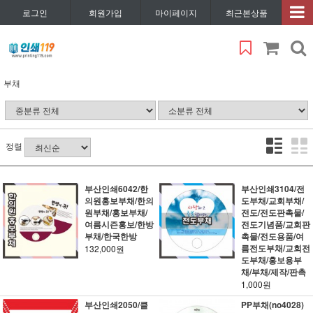
로그인
회원가입
마이페이지
최근본상품
부채
정렬
부산인쇄6042/한
부산인쇄3104/전
의원홍보부채/한의
도부채/교회부채/
원부채/홍보부채/
전도/전도판촉물/
여름시즌홍보/한방
전도기념품/교회판
부채/한국한방
촉물/전도용품/여
름전도부채/교회전
132,000원
도부채/홍보용부
채/부채/제작/판촉
1,000원
부산인쇄2050/클
PP부채(no4028)