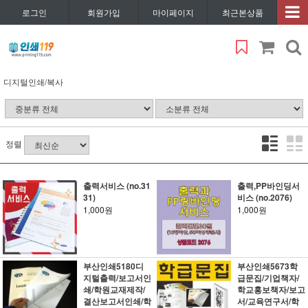
로그인
회원가입
마이페이지
최근본상품
디지털인쇄/복사
정렬
출력서비스 (no.31
출력,PP바인딩서
31)
비스 (no.2076)
1,000원
1,000원
부산인쇄5180디
부산인쇄5673학
지털출력/보고서인
급문집/기업책자/
쇄/학원교재제작/
학교홍보책자/보고
결산보고서인쇄/학
서/교육연구서/학