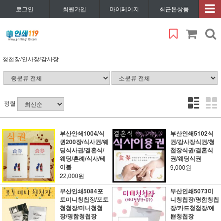
로그인
회원가입
마이페이지
최근본상품
청첩장/인사장/감사장
정렬
부산인쇄1004/식
부산인쇄5102식
권200장/식사권/웨
권/감사장식권/청
딩식사권/결혼식/
첩장식권/결혼식
웨딩/혼례/식사/테
권/웨딩식권
이블
9,000원
22,000원
부산인쇄5084포
부산인쇄5073미
토미니청첩장/포토
니청첩장/명함청첩
청첩장/미니청첩
장/카드청첩장/예
장/명함청첩장
쁜청첩장