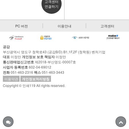
고객센터
연결하기
PC 버전
이용안내
고객센터
공감
부산광역시 영도구 청학로43 (공감B/D) B1,1F,2F (청학동) 벤처기업
대표
이정만
개인정보 보호 책임자
이정만
통신판매업신고번호
제2018-부산영도-00007호
사업자 등록번호
602-04-69012
전화
051-463-2316
팩스
051-463-3443
이용약관
개인정보처리방침
Copyright © 인쇄119 All rights reserved.