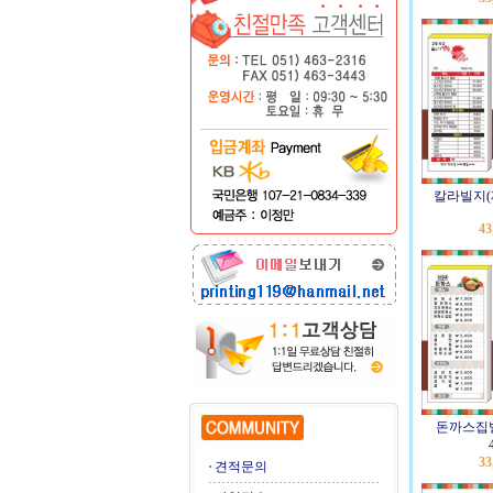
칼라빌지(
43
돈까스집
33
견적문의