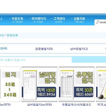
서)
>
전체조회
계산서)
업종별빌지(8)
넘버링빌지(2)
의 상품이 있습니다.
no5876)
넘버링빌지(no5936)
유통업계산서(제품코드
NCR