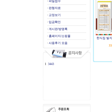
파일접수
판형자료
교정보기
입금확인
게시판/방명록
홈페이지/쇼핑몰
한식집 빌지
사용후기 모음
33
1
3443