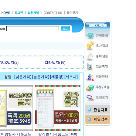
NCR빌지(2)
칼라빌지(16)
정렬 :
[낮은가격]
[높은가격]
[제품명]
[제조사]
,넘버링빌지(제품코드
칼라빌지(제품코드5168)