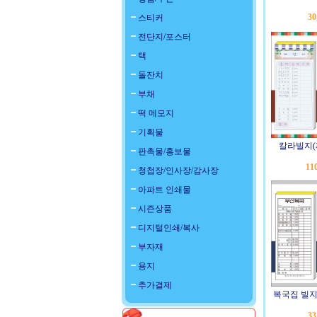
30
스티커
전단지/포스터
택
돌잔치
부채
떡 메모지
기획물
칼라빌지(
판촉물/홍보물
11
청첩장/인사장/감사장
아파트 인쇄물
시즌상품
디지털인쇄/복사
부자재
용지
추가결제
복국집 빌지
33