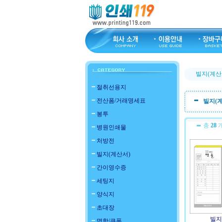
빌지(계산
절취선용지
전산폼/거래명세표
빌지(
봉투
총
28
개
병원인쇄물
처방전
빌지(계산서)
간이영수증
세팅지
양식지
초대장
빌지(
명함/쿠폰