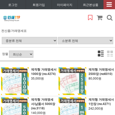
로그인
회원가입
마이페이지
최근본상품
전산폼/거래명세표
정렬
제작형 거래명세서
제작형 거래명세서
1000장 (no.4274)
2500장 (no6010)
35,000원
80,000원
제작형 거래명세
제작형 거래명세서
서/납품서 5000장
1만장 (no.4271)
(no.3118)
242,000원
140,000원