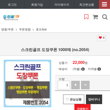
로그인
회원가입
마이페이지
최근본상품
명함/쿠폰
쿠폰명함
호프/bar
0
스크린골프 도장쿠폰 1000매 (no.2054)
22,000
상품가
원
배송비
(착불)
지역별
수량
관심상품
장바구니
구매하기