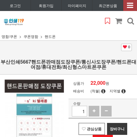
로그인
회원가입
마이페이지
최근본상품
명함/쿠폰
쿠폰명함
핸드폰
0
부산인쇄5667핸드폰판매점도장쿠폰/통신사도장쿠폰/핸드폰대
여점/휴대전화/최신형스마트폰쿠폰
22,000
상품가
원
배송비
(착불)
지역별
수량
관심상품
장바구니