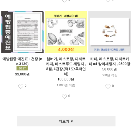
예방접종 예진표 1천장 (n
햄버거, 레스토랑, 디저트
카페, 레스토랑, 디저트카
o.3139)
카페, 패스트푸드 세팅지 ,
페 a4 칼라세팅지 , 2500장
8절, 4천장,(먹1도:흑백인
58,000원
쇄)
33,000원
580원 적립
100,000원
1,000원 적립
2
0
0
더보기 ▼